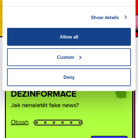
Show details
Allow all
Vyberte si z pěti témat
Custom
Každý kurz zabere asi 40 minut a je vhodný pro žáky ve
věku 13–17 let.
Deny
DEZINFORMACE
Jak nenaletět fake news?
Obsah